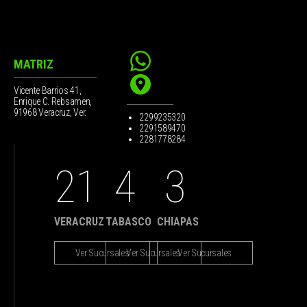
MATRIZ
Vicente Barrios 41,
Enrique C. Rebsamen,
91968 Veracruz, Ver.
2299235320
2291589470
2281778284
21
4
3
VERACRUZ
TABASCO
CHIAPAS
Ver Sucursales
Ver Sucursales
Ver Sucursales