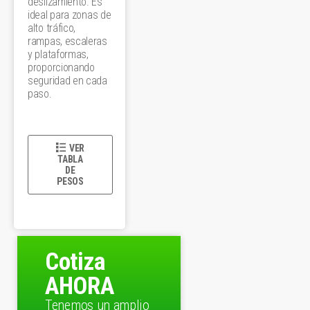
deslizamiento. Es
ideal para zonas de
alto tráfico,
rampas, escaleras
y plataformas,
proporcionando
seguridad en cada
paso.
VER
TABLA
DE
PESOS
Cotiza
AHORA
Tenemos un amplio