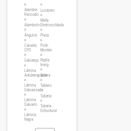
Alambre
Losacero
Recocido
Malla
Alambrón
Electrosoldada
Ángulos
Placa
Canales
Polín
CPS
Montén
Rejilla
Galvateja
Irving
Lámina
Antiderrapante
Solera
Lámina
Tablero
Galvanizada
Tubería
Lámina
Galvarro
Tubería
Estructural
Lámina
Negra