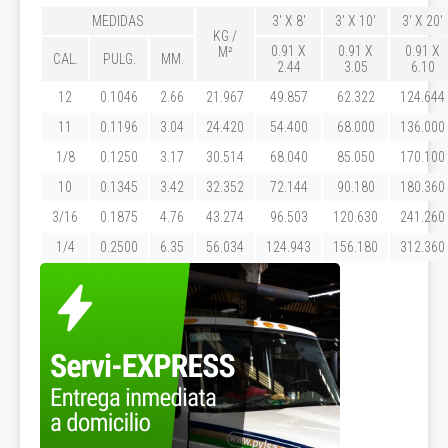
MEDIDAS
3' X 8'
3' X 10'
3' X 20'
KG /
0.91 X
0.91 X
0.91 X
M²
CAL.
PULG.
MM.
2.44
3.05
6.10
12
0.1046
2.66
21.967
49.857
62.322
124.644
11
0.1196
3.04
24.420
54.400
68.000
136.000
1/8
0.1250
3.17
30.514
68.040
85.050
170.100
10
0.1345
3.42
32.352
72.144
90.180
180.360
3/16
0.1875
4.76
43.274
96.503
120.630
241.260
1/4
0.2500
6.35
56.034
124.943
156.180
312.360