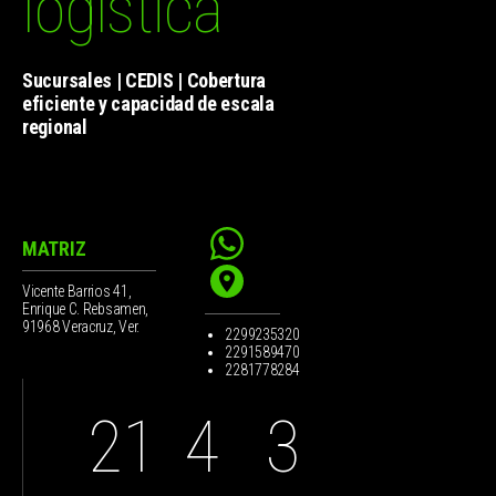
logística
Sucursales | CEDIS | Cobertura
eficiente y capacidad de escala
regional
MATRIZ
Vicente Barrios 41,
Enrique C. Rebsamen,
91968 Veracruz, Ver.
2299235320
2291589470
2281778284
21
4
3