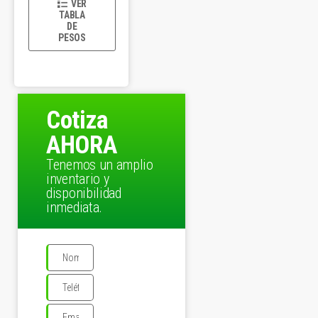
VER
TABLA
DE
PESOS
Cotiza
AHORA
Tenemos un amplio
inventario y
disponibilidad
inmediata.