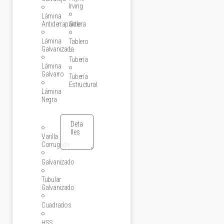
Irving
Lámina
Antiderrapante
Solera
Lámina
Tablero
Galvanizada
Tubería
Lámina
Galvarro
Tubería
Estructural
Lámina
Negra
Varilla
Corrugada
Galvanizado
Tubular
Galvanizado
Cuadrados
HSS