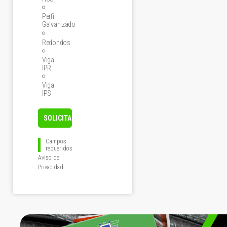
Perfil
Galvanizado
Redondos
Viga
IPR
Viga
IPS
Campos
requeridos
Aviso de
Privacidad