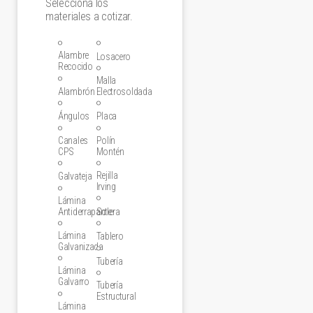
Selecciona los
materiales a cotizar.
Alambre
Losacero
Recocido
Malla
Alambrón
Electrosoldada
Ángulos
Placa
Canales
Polín
CPS
Montén
Rejilla
Galvateja
Irving
Lámina
Antiderrapante
Solera
Lámina
Tablero
Galvanizada
Tubería
Lámina
Galvarro
Tubería
Estructural
Lámina