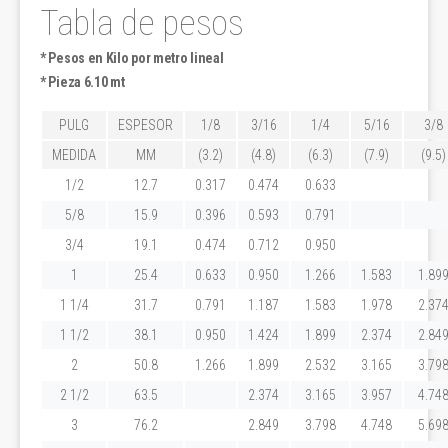
Tabla de pesos
* Pesos en Kilo por metro lineal
* Pieza 6.10 mt
PULG
ESPESOR
1/8
3/16
1/4
5/16
3/8
MEDIDA
MM
(3.2)
(4.8)
(6.3)
(7.9)
(9.5)
1/2
12.7
0.317
0.474
0.633
5/8
15.9
0.396
0.593
0.791
3/4
19.1
0.474
0.712
0.950
1
25.4
0.633
0.950
1.266
1.583
1.89
1 1/4
31.7
0.791
1.187
1.583
1.978
2.37
1 1/2
38.1
0.950
1.424
1.899
2.374
2.84
2
50.8
1.266
1.899
2.532
3.165
3.79
2 1/2
63.5
2.374
3.165
3.957
4.74
3
76.2
2.849
3.798
4.748
5.69