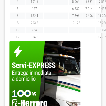
4
101.6
5.064
6.331
7.59
5
127
6.330
7.914
9.49
6
152.4
7.596
9.496
11.39
8
203.2
10.128
15.28
10
254
18.99
12
304.8
22.78