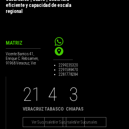
eficiente y capacidad de escala
regional
MATRIZ
Vicente Barrios 41,
Enrique C. Rebsamen,
91968 Veracruz, Ver.
2299235320
2291589470
2281778284
21
4
3
VERACRUZ
TABASCO
CHIAPAS
Ver Sucursales
Ver Sucursales
Ver Sucursales