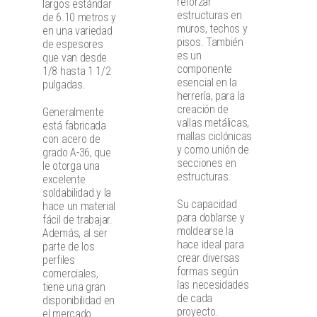
reforzar
largos estándar
estructuras en
de 6.10 metros y
muros, techos y
en una variedad
pisos. También
de espesores
es un
que van desde
componente
1/8 hasta 1 1/2
esencial en la
pulgadas.
herrería, para la
creación de
Generalmente
vallas metálicas,
está fabricada
mallas ciclónicas
con acero de
y como unión de
grado A-36, que
secciones en
le otorga una
estructuras.
excelente
soldabilidad y la
Su capacidad
hace un material
para doblarse y
fácil de trabajar.
moldearse la
Además, al ser
hace ideal para
parte de los
crear diversas
perfiles
formas según
comerciales,
las necesidades
tiene una gran
de cada
disponibilidad en
proyecto.
el mercado.