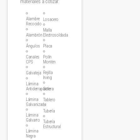
materiales a cotizar.
Alambre
Losacero
Recocido
Malla
Alambrón
Electrosoldada
Ángulos
Placa
Canales
Polín
CPS
Montén
Rejilla
Galvateja
Irving
Lámina
Antiderrapante
Solera
Lámina
Tablero
Galvanizada
Tubería
Lámina
Galvarro
Tubería
Estructural
Lámina
Negra