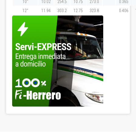
10"
10.02
254.5
10.75
273.0
0.365
12"
11.94
303.2
12.75
323.8
0.406