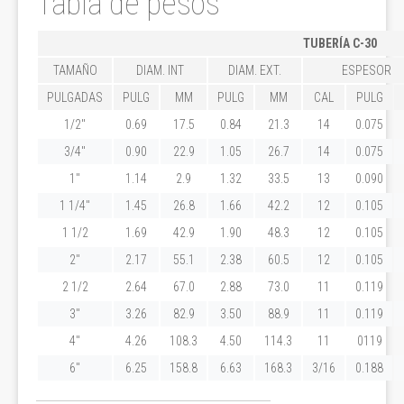
Tabla de pesos
TUBERÍA C-30
TAMAÑO
DIAM. INT
DIAM. EXT.
ESPESOR
PULGADAS
PULG
MM
PULG
MM
CAL
PULG
1/2"
0.69
17.5
0.84
21.3
14
0.075
3/4"
0.90
22.9
1.05
26.7
14
0.075
1"
1.14
2.9
1.32
33.5
13
0.090
1 1/4"
1.45
26.8
1.66
42.2
12
0.105
1 1/2
1.69
42.9
1.90
48.3
12
0.105
2"
2.17
55.1
2.38
60.5
12
0.105
2 1/2
2.64
67.0
2.88
73.0
11
0.119
3"
3.26
82.9
3.50
88.9
11
0.119
4"
4.26
108.3
4.50
114.3
11
0119
6"
6.25
158.8
6.63
168.3
3/16
0.188