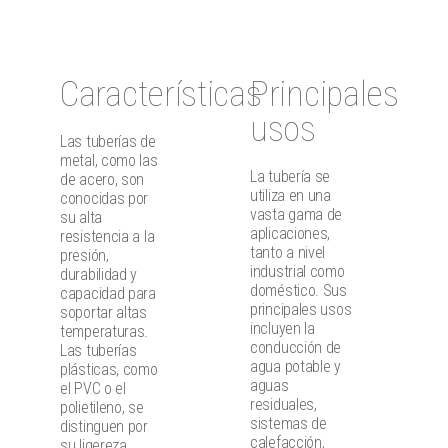
Características
Principales
usos
Las tuberías de
metal, como las
La tubería se
de acero, son
utiliza en una
conocidas por
vasta gama de
su alta
aplicaciones,
resistencia a la
tanto a nivel
presión,
industrial como
durabilidad y
doméstico. Sus
capacidad para
principales usos
soportar altas
incluyen la
temperaturas.
conducción de
Las tuberías
agua potable y
plásticas, como
aguas
el PVC o el
residuales,
polietileno, se
sistemas de
distinguen por
calefacción,
su ligereza,