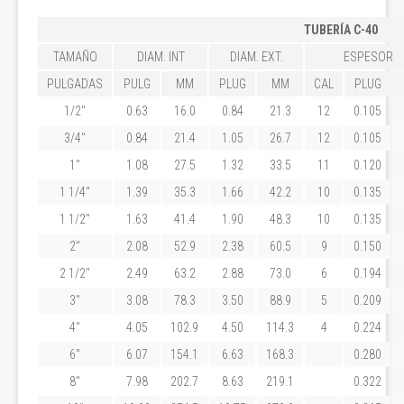
TUBERÍA C-40
TAMAÑO
DIAM. INT
DIAM. EXT.
ESPESOR
PULGADAS
PULG
MM
PLUG
MM
CAL
PLUG
1/2"
0.63
16.0
0.84
21.3
12
0.105
3/4"
0.84
21.4
1.05
26.7
12
0.105
1"
1.08
27.5
1.32
33.5
11
0.120
1 1/4"
1.39
35.3
1.66
42.2
10
0.135
1 1/2"
1.63
41.4
1.90
48.3
10
0.135
2"
2.08
52.9
2.38
60.5
9
0.150
2 1/2"
2.49
63.2
2.88
73.0
6
0.194
3"
3.08
78.3
3.50
88.9
5
0.209
4"
4.05
102.9
4.50
114.3
4
0.224
6"
6.07
154.1
6.63
168.3
0.280
8"
7.98
202.7
8.63
219.1
0.322