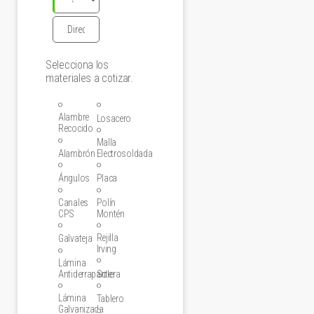
Selecciona los
materiales a cotizar.
Alambre
Losacero
Recocido
Malla
Alambrón
Electrosoldada
Ángulos
Placa
Canales
Polín
CPS
Montén
Rejilla
Galvateja
Irving
Lámina
Antiderrapante
Solera
Lámina
Tablero
Galvanizada