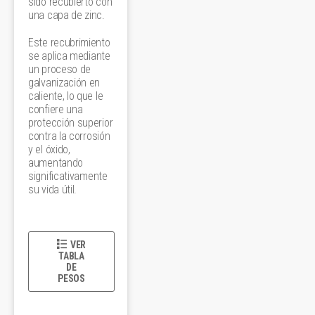
sido recubierto con
una capa de zinc.
Este recubrimiento
se aplica mediante
un proceso de
galvanización en
caliente, lo que le
confiere una
protección superior
contra la corrosión
y el óxido,
aumentando
significativamente
su vida útil.
VER
TABLA
DE
PESOS