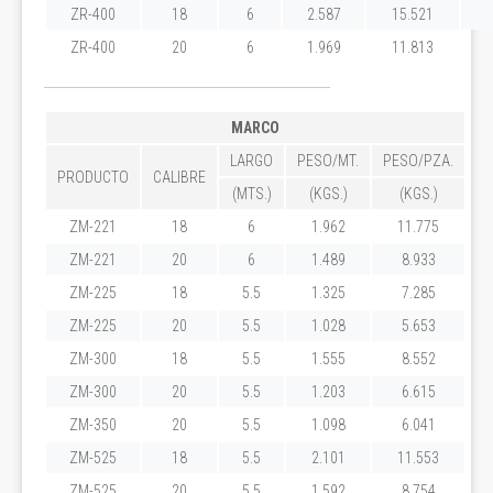
ZR-400
18
6
2.587
15.521
ZR-400
20
6
1.969
11.813
MARCO
LARGO
PESO/MT.
PESO/PZA.
PRODUCTO
CALIBRE
(MTS.)
(KGS.)
(KGS.)
ZM-221
18
6
1.962
11.775
ZM-221
20
6
1.489
8.933
ZM-225
18
5.5
1.325
7.285
ZM-225
20
5.5
1.028
5.653
ZM-300
18
5.5
1.555
8.552
ZM-300
20
5.5
1.203
6.615
ZM-350
20
5.5
1.098
6.041
ZM-525
18
5.5
2.101
11.553
ZM-525
20
5.5
1.592
8.754