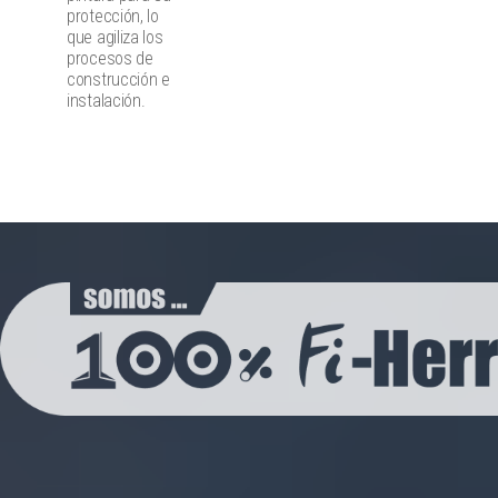
protección, lo
que agiliza los
procesos de
construcción e
instalación.