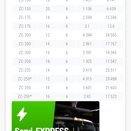
ZC-150
18
6
1.457
8.741
ZC-150
20
6
1.106
6.639
ZC-175
14
6
2.599
15.596
ZC-175
16
6
2.1
12.6
ZC-200
12
6
4.094
24.565
ZC-200
14
6
2.961
17.767
ZC-200
16
6
2.391
14.345
ZC-200
18
6
1.925
11.547
ZC-225
14
6
3.419
20.511
ZC-250*
12
6
4.915
29.489
ZC-250
14
6
3.601
21.603
ZC-250*
16
6
2.92
17.522