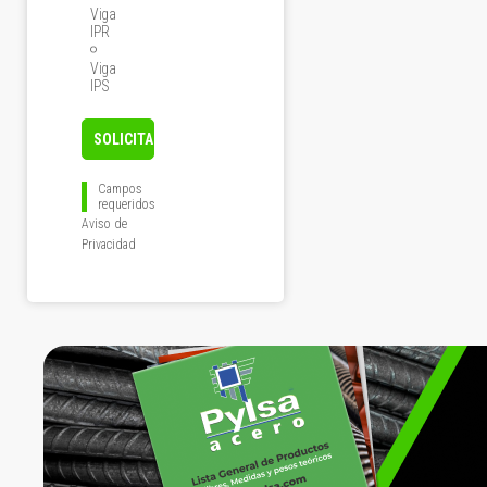
Viga
IPR
Viga
IPS
Campos
requeridos
Aviso de
Privacidad