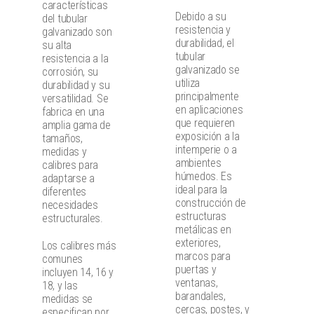
características
Debido a su
del tubular
resistencia y
galvanizado son
durabilidad, el
su alta
tubular
resistencia a la
galvanizado se
corrosión, su
utiliza
durabilidad y su
principalmente
versatilidad. Se
en aplicaciones
fabrica en una
que requieren
amplia gama de
exposición a la
tamaños,
intemperie o a
medidas y
ambientes
calibres para
húmedos. Es
adaptarse a
ideal para la
diferentes
construcción de
necesidades
estructuras
estructurales.
metálicas en
exteriores,
Los calibres más
marcos para
comunes
puertas y
incluyen 14, 16 y
ventanas,
18, y las
barandales,
medidas se
cercas, postes, y
especifican por