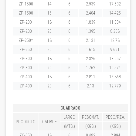
ZP-1500
14
6
2.939
17.632
ZP-1500
16
6
2.404
14.425
ZP-200
18
6
1.839
11.034
ZP-200
20
6
1.395
8.368
ZP-250*
18
6
2.131
12.78
ZP-250
20
6
1.615
9.691
ZP-300
18
6
2.326
13.957
ZP-300
20
6
1.762
10.574
ZP-400
18
6
2.811
16.868
ZP-400
20
6
2.13
12.779
CUADRADO
LARGO
PESO/MT.
PESO/PZA.
PRODUCTO
CALIBRE
(MTS.)
(KGS.)
(KGS.)
ZC-050
18
6
0.482
2.894