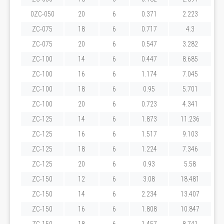
0ZC-050
20
6
0.371
2.223
ZC-075
18
6
0.717
4.3
ZC-075
20
6
0.547
3.282
ZC-100
14
6
0.447
8.685
ZC-100
16
6
1.174
7.045
ZC-100
18
6
0.95
5.701
ZC-100
20
6
0.723
4.341
ZC-125
14
6
1.873
11.236
ZC-125
16
6
1.517
9.103
ZC-125
18
6
1.224
7.346
ZC-125
20
6
0.93
5.58
ZC-150
12
6
3.08
18.481
ZC-150
14
6
2.234
13.407
ZC-150
16
6
1.808
10.847