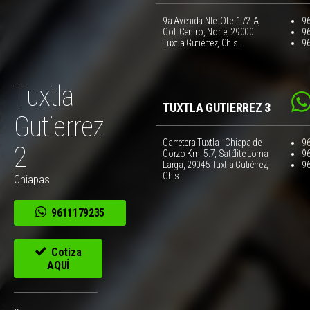
9a Avenida Nte. Ote. 172-A,
9
Col. Centro, Norte, 29000
9
Tuxtla Gutiérrez, Chis.
9
Tuxtla
TUXTLA GUTIERREZ 3
Gutierrez
Carretera Tuxtla - Chiapa de
9
2
Corzo Km. 5.7, Satélite Loma
9
Larga, 29045 Tuxtla Gutiérrez,
9
Chis.
Chiapas
9611179235
Cotiza
AQUÍ