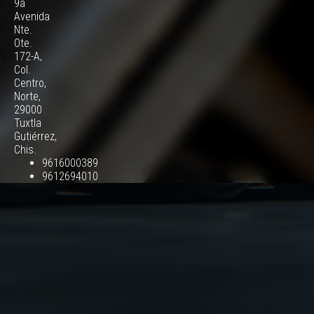
9a
Avenida
Nte.
Ote.
172-A,
Col.
Centro,
Norte,
29000
Tuxtla
Gutiérrez,
Chis.
9616000389
9612694010