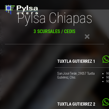
Pylsa Chiapas
3 SCURSALES / CEDIS
TUXTLA GUTIERREZ 1
San José Terán, 29057 Tuxtla
9
Gutiérrez, Chis.
9
9
TUXTLA GUTIERREZ 2