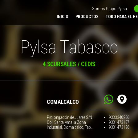
Somos Grupo Pylsa
INICIO
PRODUCTOS
TODO PARA EL H
Pylsa Tabasco
4 SCURSALES / CEDIS
COMALCALCO
Prolongación de Juárez S/N
9333340206
Col. Santa Amalia Zona
9331473197
Industrial, Comalcalco, Tab.
9331473196