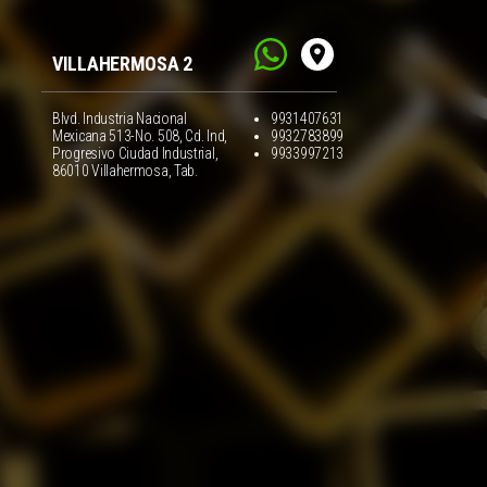
VILLAHERMOSA 2
Blvd. Industria Nacional
9931407631
Mexicana 513-No. 508, Cd. Ind,
9932783899
Progresivo Ciudad Industrial,
9933997213
86010 Villahermosa, Tab.