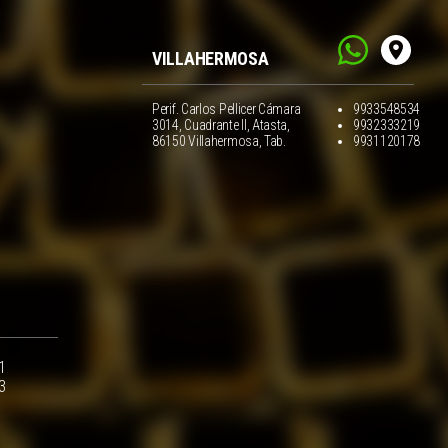
VILLAHERMOSA
Perif. Carlos Pellicer Cámara
9933548534
3014, Cuadrante II, Atasta,
9932333219
86150 Villahermosa, Tab.
9931120178
1
3