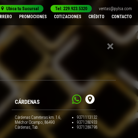
Ubica tu Sucursal
Tel: 229.923.5320
ventas@pylsa.com
ERRERO
PROMOCIONES
COTIZACIONES
CRÉDITO
CONTACTO
CÁRDENAS
Cárdenas Carreteras km. 1.6,
9371113132
Melchor Ocampo, 86490
9371280933
Cárdenas, Tab.
9371289798