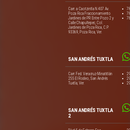
Carr. a Caotzintla N.407 Av.
7
Poza Rica Fraccionamiento
7
Jardines de PR Entre Pozo 2 y
7
Calle Chapultepec, Col.
Jardines de Poza Rica, C.P.
93369, Poza Rica, Ver.
SAN ANDRÉS TUXTLA
Carr. Fed. Veracruz-Minatitlán
2
255 El Rodeo, San Andrés
2
Tuxtla, Ver.
2
SAN ANDRÉS TUXTLA
2