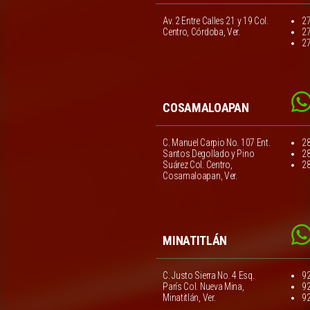
Av. 2 Entre Calles 21 y 19 Col.
2
Centro, Córdoba, Ver.
2
2
COSAMALOAPAN
C. Manuel Carpio No. 107 Ent.
2
Santos Degollado y Pino
2
Suárez Col. Centro,
2
Cosamaloapan, Ver.
MINATITLÁN
C. Justo Sierra No. 4 Esq.
9
París Col. Nueva Mina,
9
Minatitlán, Ver.
9