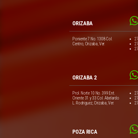
ORIZABA
Poniente 7 No. 1308 Col.
2
Centro, Orizaba, Ver.
2
2
ORIZABA 2
Prol. Norte 10 No. 399 Ent.
2
Oriente 31 y 33 Col. Abelardo
2
L. Rodriguez, Orizaba, Ver.
2
POZA RICA