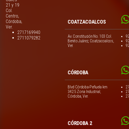
21 y 19
Col.
Centro,
Córdoba,
COATZACOALCOS
Ver.
2717169940
Av. Constitución No. 103 Col.
9
2711079282
Benito Juárez, Coatzacoalcos,
9
Ver.
9
CÓRDOBA
Blvd Córdoba-Peñuela km
2
342.5 Zona Industrial,
2
Córdoba, Ver.
2
CÓRDOBA 2