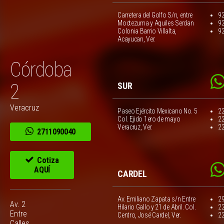
Carretera del Golfo S/n, entre
9
Moctezuma y Aquiles Serdan
9
Colonia Barrio Villalta,
9
Acayucan, Ver.
Córdoba
2
SUR
Veracruz
Paseo Ejército Mexicano No. 5
2
Col. Ejido 1ero de mayo
2
Veracruz, Ver.
2
2711090040
Cotiza
AQUÍ
CARDEL
Av. Emiliano Zapata s/n Entre
2
Av. 2
Hilario Gallo y 21 de Abril. Col.
2
Entre
Centro, José Cardel, Ver.
2
Calles