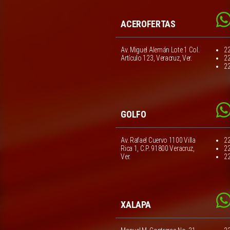
ACEROFERTAS
Av. Miguel Alemán Lote 1 Col.
2
Artículo 123, Veracruz, Ver.
2
2
GOLFO
Av. Rafael Cuervo 1100 Villa
2
Rica 1, C.P. 91800 Veracruz,
2
Ver.
2
XALAPA