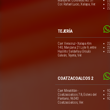
Manuel M. Contreras No. 31
2
Col. Rafael Lucio, Xalapa, Ver.
2
2
TEJERÍA
Carr. Veracruz–Xalapa Km
2
140, Manzana 21 Lote 9, entre
2
Hipólito Saldaña y Úrsulo
2
Galván, Tejería, Ver.
COATZACOALCOS 2
Carr. Minatitlán -
9
Coatzacoalcos 7.8, Estero del
2
Pantano, 96343
9
Coatzacoalcos, Ver.