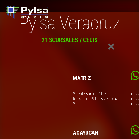
Pylsa Veracruz
21 SCURSALES / CEDIS
MATRIZ
Vicente Barrios 41, Enrique C.
2
Rebsamen, 91968 Veracruz,
2
Ver.
2
ACAYUCAN