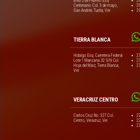
Blvd 5 de Febrero Esq
2
Centenario Col. 3 de mayo,
2
San Andrés Tuxtla, Ver.
2
TIERRA BLANCA
Hidalgo Esq. Carretera Federal
2
Lote 1 Manzana 32 S/N Col.
2
Hoja del Maiz, Tierra Blanca,
2
Ver.
VERACRUZ CENTRO
Carlos Cruz No. 327 Col.
2
Centro, Veracruz, Ver.
2
2