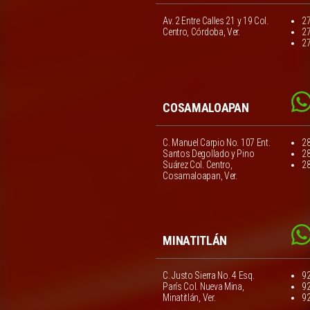
Av. 2 Entre Calles 21 y 19 Col.
2
Centro, Córdoba, Ver.
2
2
COSAMALOAPAN
C. Manuel Carpio No. 107 Ent.
2
Santos Degollado y Pino
2
Suárez Col. Centro,
2
Cosamaloapan, Ver.
MINATITLÁN
C. Justo Sierra No. 4 Esq.
9
París Col. Nueva Mina,
9
Minatitlán, Ver.
9