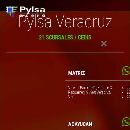
Pylsa Veracruz
21 SCURSALES / CEDIS
MATRIZ
Vicente Barrios 41, Enrique C.
2
Rebsamen, 91968 Veracruz,
2
Ver.
2
ACAYUCAN