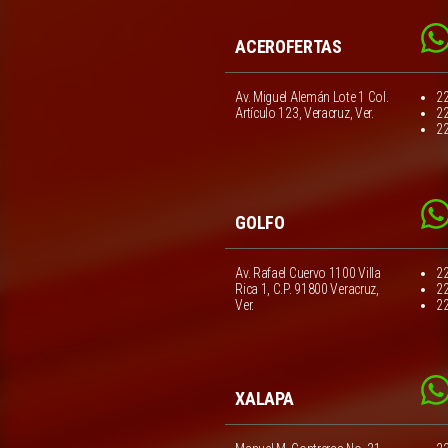
ACEROFERTAS
Av. Miguel Alemán Lote 1 Col.
2
Artículo 123, Veracruz, Ver.
2
2
GOLFO
Av. Rafael Cuervo 1100 Villa
2
Rica 1, C.P. 91800 Veracruz,
2
Ver.
2
XALAPA