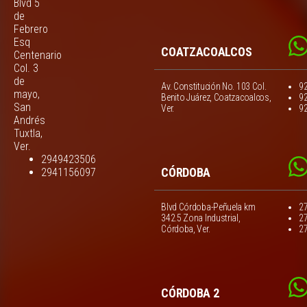
Blvd 5
de
Febrero
Esq
COATZACOALCOS
Centenario
Col. 3
de
Av. Constitución No. 103 Col.
9
mayo,
Benito Juárez, Coatzacoalcos,
9
San
Ver.
9
Andrés
Tuxtla,
Ver.
2949423506
CÓRDOBA
2941156097
Blvd Córdoba-Peñuela km
2
342.5 Zona Industrial,
2
Córdoba, Ver.
2
CÓRDOBA 2