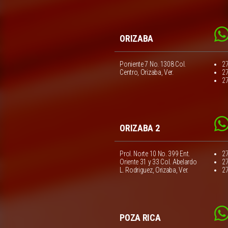
ORIZABA
Poniente 7 No. 1308 Col.
2
Centro, Orizaba, Ver.
2
2
ORIZABA 2
Prol. Norte 10 No. 399 Ent.
2
Oriente 31 y 33 Col. Abelardo
2
L. Rodriguez, Orizaba, Ver.
2
POZA RICA