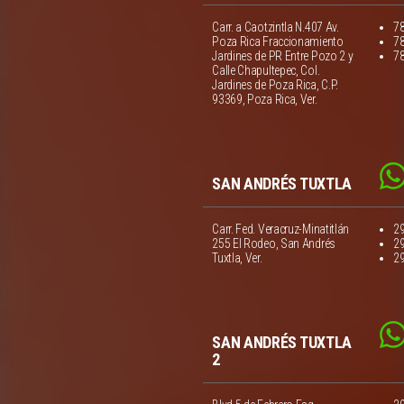
Carr. a Caotzintla N.407 Av.
7
Poza Rica Fraccionamiento
7
Jardines de PR Entre Pozo 2 y
7
Calle Chapultepec, Col.
Jardines de Poza Rica, C.P.
93369, Poza Rica, Ver.
SAN ANDRÉS TUXTLA
Carr. Fed. Veracruz-Minatitlán
2
255 El Rodeo, San Andrés
2
Tuxtla, Ver.
2
SAN ANDRÉS TUXTLA
2