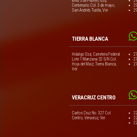
Blvd 5 de Febrero Esq
2
Centenario Col. 3 de mayo,
2
San Andrés Tuxtla, Ver.
2
TIERRA BLANCA
Hidalgo Esq. Carretera Federal
2
Lote 1 Manzana 32 S/N Col.
2
Hoja del Maiz, Tierra Blanca,
2
Ver.
VERACRUZ CENTRO
Carlos Cruz No. 327 Col.
2
Centro, Veracruz, Ver.
2
2