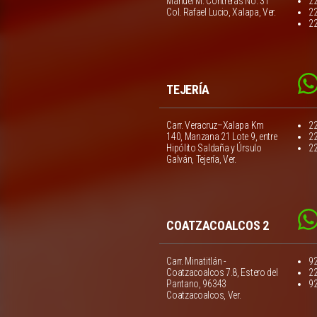
Manuel M. Contreras No. 31
2
Col. Rafael Lucio, Xalapa, Ver.
2
2
TEJERÍA
Carr. Veracruz–Xalapa Km
2
140, Manzana 21 Lote 9, entre
2
Hipólito Saldaña y Úrsulo
2
Galván, Tejería, Ver.
COATZACOALCOS 2
Carr. Minatitlán -
9
Coatzacoalcos 7.8, Estero del
2
Pantano, 96343
9
Coatzacoalcos, Ver.