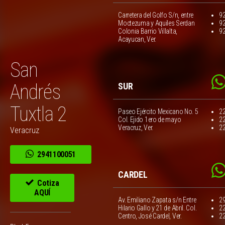
Carretera del Golfo S/n, entre
9
Moctezuma y Aquiles Serdan
9
Colonia Barrio Villalta,
9
Acayucan, Ver.
San
Andrés
SUR
Tuxtla 2
Paseo Ejército Mexicano No. 5
2
Col. Ejido 1ero de mayo
2
Veracruz, Ver.
2
Veracruz
2941100051
CARDEL
Cotiza
AQUÍ
Av. Emiliano Zapata s/n Entre
2
Hilario Gallo y 21 de Abril. Col.
2
Centro, José Cardel, Ver.
2