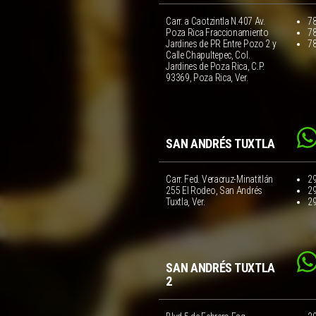
Carr. a Caotzintla N.407 Av.
7
Poza Rica Fraccionamiento
7
Jardines de PR Entre Pozo 2 y
7
Calle Chapultepec, Col.
Jardines de Poza Rica, C.P.
93369, Poza Rica, Ver.
SAN ANDRÉS TUXTLA
Carr. Fed. Veracruz-Minatitlán
2
255 El Rodeo, San Andrés
2
Tuxtla, Ver.
2
SAN ANDRÉS TUXTLA
2