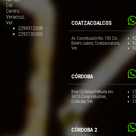
Col.
Centro,
Veracruz,
Ver.
COATZACOALCOS
2299312208
2292135305
Av. Constitución No. 103 Col.
9
Benito Juárez, Coatzacoalcos,
9
Ver.
9
CÓRDOBA
Blvd Córdoba-Peñuela km
2
342.5 Zona Industrial,
2
Córdoba, Ver.
2
CÓRDOBA 2