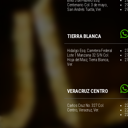
Blvd 5 de Febrero Esq
2
Centenario Col. 3 de mayo,
2
San Andrés Tuxtla, Ver.
2
TIERRA BLANCA
Hidalgo Esq. Carretera Federal
2
Lote 1 Manzana 32 S/N Col.
2
Hoja del Maiz, Tierra Blanca,
2
Ver.
VERACRUZ CENTRO
Carlos Cruz No. 327 Col.
2
Centro, Veracruz, Ver.
2
2