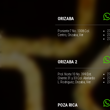
ORIZABA
Poniente 7 No. 1308 Col.
2
Centro, Orizaba, Ver.
2
2
ORIZABA 2
Prol. Norte 10 No. 399 Ent.
2
Oriente 31 y 33 Col. Abelardo
2
L. Rodriguez, Orizaba, Ver.
2
POZA RICA