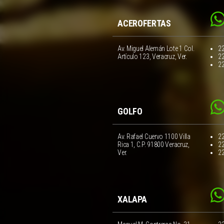
ACEROFERTAS
Av. Miguel Alemán Lote 1 Col.
2
Artículo 123, Veracruz, Ver.
2
2
GOLFO
Av. Rafael Cuervo 1100 Villa
2
Rica 1, C.P. 91800 Veracruz,
2
Ver.
2
XALAPA