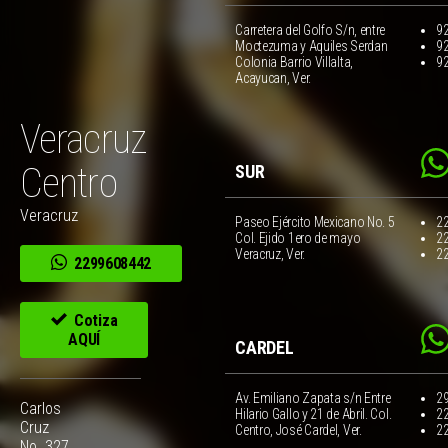
Carretera del Golfo S/n, entre
9
Moctezuma y Aquiles Serdan
9
Colonia Barrio Villalta,
9
Acayucan, Ver.
Veracruz
Centro
SUR
Veracruz
Paseo Ejército Mexicano No. 5
2
Col. Ejido 1ero de mayo
2
Veracruz, Ver.
2
2299608442
Cotiza
AQUÍ
CARDEL
Av. Emiliano Zapata s/n Entre
2
Carlos
Hilario Gallo y 21 de Abril. Col.
2
Cruz
Centro, José Cardel, Ver.
2
No. 327