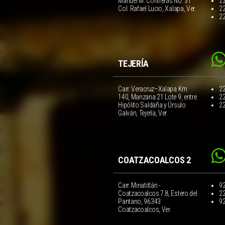
Manuel M. Contreras No. 31
2
Col. Rafael Lucio, Xalapa, Ver.
2
2
TEJERÍA
Carr. Veracruz–Xalapa Km
2
140, Manzana 21 Lote 9, entre
2
Hipólito Saldaña y Úrsulo
2
Galván, Tejería, Ver.
COATZACOALCOS 2
Carr. Minatitlán -
9
Coatzacoalcos 7.8, Estero del
2
Pantano, 96343
9
Coatzacoalcos, Ver.