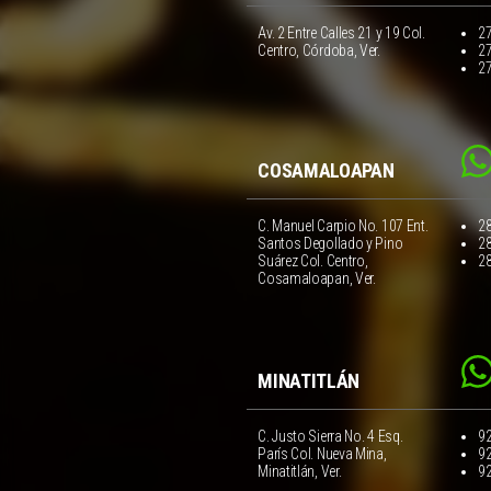
Av. 2 Entre Calles 21 y 19 Col.
2
Centro, Córdoba, Ver.
2
2
COSAMALOAPAN
C. Manuel Carpio No. 107 Ent.
2
Santos Degollado y Pino
2
Suárez Col. Centro,
2
Cosamaloapan, Ver.
MINATITLÁN
C. Justo Sierra No. 4 Esq.
9
París Col. Nueva Mina,
9
Minatitlán, Ver.
9