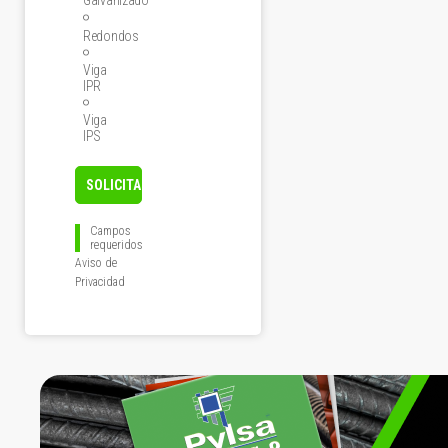
Galvanizado
Redondos
Viga
IPR
Viga
IPS
Campos
requeridos
Aviso de
Privacidad