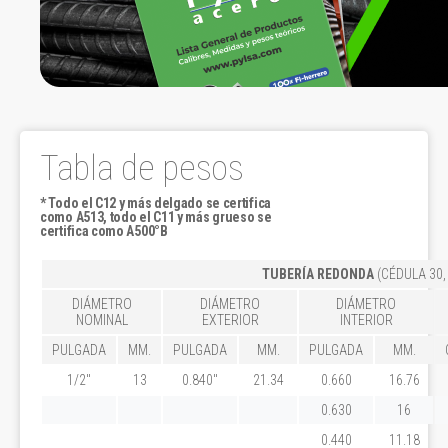
Tabla de pesos
* Todo el C12 y más delgado se certifica
como A513, todo el C11 y más grueso se
certifica como A500°B
TUBERÍA REDONDA
(CÉDULA 30,
DIÁMETRO
DIÁMETRO
DIÁMETRO
NOMINAL
EXTERIOR
INTERIOR
PULGADA
MM.
PULGADA
MM.
PULGADA
MM.
1/2"
13
0.840"
21.34
0.660
16.76
0.630
16
0.440
11.18