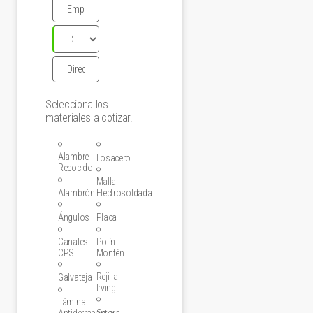
Selecciona los
materiales a cotizar.
Alambre
Losacero
Recocido
Malla
Alambrón
Electrosoldada
Ángulos
Placa
Canales
Polín
CPS
Montén
Rejilla
Galvateja
Irving
Lámina
Antiderrapante
Solera