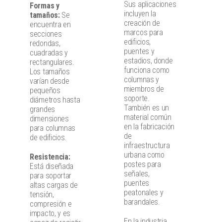
Sus aplicaciones
Formas y
incluyen la
tamaños:
Se
creación de
encuentra en
marcos para
secciones
edificios,
redondas,
puentes y
cuadradas y
estadios, donde
rectangulares.
funciona como
Los tamaños
columnas y
varían desde
miembros de
pequeños
soporte.
diámetros hasta
También es un
grandes
material común
dimensiones
en la fabricación
para columnas
de
de edificios.
infraestructura
urbana como
Resistencia:
postes para
Está diseñada
señales,
para soportar
puentes
altas cargas de
peatonales y
tensión,
barandales.
compresión e
impacto, y es
En la industria,