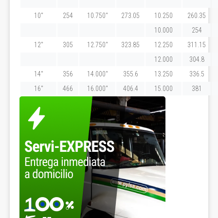
10"
254
10.750"
273.05
10.250
260.35
10.000
254
12"
305
12.750"
323.85
12.250
311.15
12.000
304.8
14"
356
14.000"
355.6
13.250
336.5
16"
466
16.000"
406.4
15.000
381