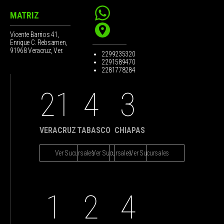
MATRIZ
Vicente Barrios 41,
Enrique C. Rebsamen,
91968 Veracruz, Ver.
2299235320
2291589470
2281778284
21
4
3
VERACRUZ
TABASCO
CHIAPAS
Ver Sucursales
Ver Sucursales
Ver Sucursales
1
2
4