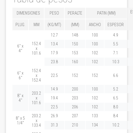
E
DIMENSIONES
PESO
PERALTE
PATIN (MM)
PLUG.
MM
(KG/MT)
(MM)
ANCHO
ESPESOR
12.7
148
100
4.9
152.4
13.4
150
100
5.5
6" x
x
4"
17.9
153
102
7.1
101.6
23.8
160
102
10.3
152.4
6" x
x
22.5
152
152
6.6
6"
152.4
14.9
200
100
5.2
203.2
8" x
x
19.4
203
102
6.5
4"
101.6
22.5
206
102
8.0
203.2
26.9
207
133
8.4
8" x 5
x
1/4"
31.3
210
134
10.2
133.4