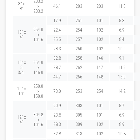
203.2
8" x
x
46.1
203
203
11.0
8"
203.2
17.9
251
101
5.3
254.0
22.4
254
102
6.9
10" x
x
4"
25.5
257
102
8.4
101.6
28.3
260
102
10.0
32.8
258
146
9.1
10" x
254.0
5
x
38.7
262
147
11.2
3/4"
146.0
44.7
266
148
13.0
250.0
10" x
x
73.0
253
254
14.2
10"
150.0
20.9
303
101
5.7
304.8
23.8
305
101
6.9
12" x
x
4"
28.3
309
102
8.9
101.6
32.8
313
102
10.8