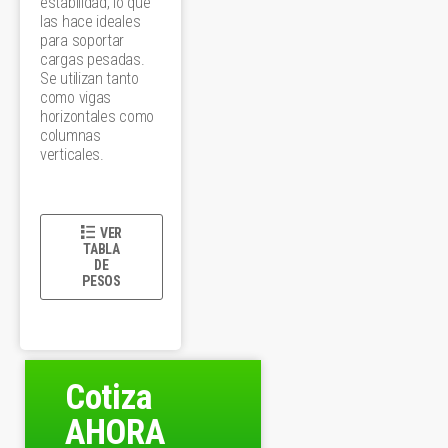
estabilidad, lo que
las hace ideales
para soportar
cargas pesadas.
Se utilizan tanto
como vigas
horizontales como
columnas
verticales.
VER
TABLA
DE
PESOS
Cotiza
AHORA