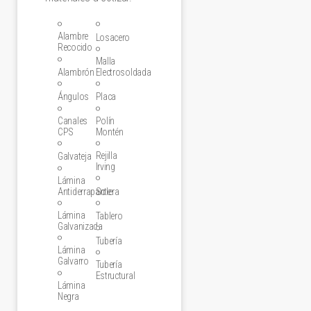
Alambre
Losacero
Recocido
Malla
Alambrón
Electrosoldada
Ángulos
Placa
Canales
Polín
CPS
Montén
Rejilla
Galvateja
Irving
Lámina
Antiderrapante
Solera
Lámina
Tablero
Galvanizada
Tubería
Lámina
Galvarro
Tubería
Estructural
Lámina
Negra