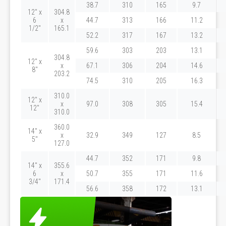
38.7
310
165
9.7
12" x
304.8
6
x
44.7
313
166
11.2
1/2"
165.1
52.2
317
167
13.2
59.6
303
203
13.1
304.8
12" x
x
67.1
306
204
14.6
8"
203.2
74.5
310
205
16.3
310.0
12" x
x
97.0
308
305
15.4
12"
310.0
360.0
14" x
x
32.9
349
127
8.5
5"
127.0
44.7
352
171
9.8
14" x
355.6
6
x
50.7
355
171
11.6
3/4"
171.4
56.6
358
172
13.1