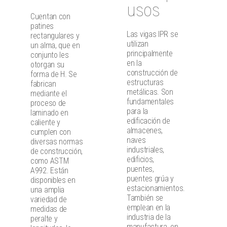
usos
Cuentan con
patines
Las vigas IPR se
rectangulares y
utilizan
un alma, que en
principalmente
conjunto les
en la
otorgan su
construcción de
forma de H. Se
estructuras
fabrican
metálicas. Son
mediante el
fundamentales
proceso de
para la
laminado en
edificación de
caliente y
almacenes,
cumplen con
naves
diversas normas
industriales,
de construcción,
edificios,
como ASTM
puentes,
A992. Están
puentes grúa y
disponibles en
estacionamientos.
una amplia
También se
variedad de
emplean en la
medidas de
industria de la
peralte y
manufactura, en